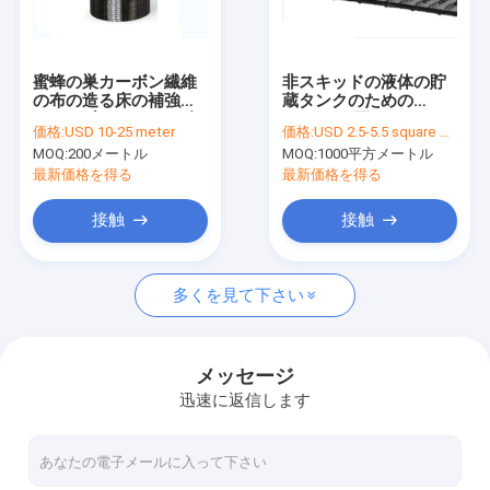
工場旅行
品質管理
蜜蜂の巣カーボン繊維
非スキッドの液体の貯
の布の造る床の補強の
蔵タンクのための
私達に連絡しなさい
ための反アルカリの酸
3.0mmの厚さの
価格:
USD 10-25 meter
価格:
USD 2.5-5.5 square meters
Geomembraneはさみ
MOQ:
200メートル
MOQ:
1000平方メートル
金
引用を要求しなさい
最新価格を得る
最新価格を得る
News
接触
接触
多くを見て下さい
ジオテックの生地
防音シートの生地
メッセージ
迅速に返信します
複合ジオメンブレン
不織布 ジオテキスタイルの生地