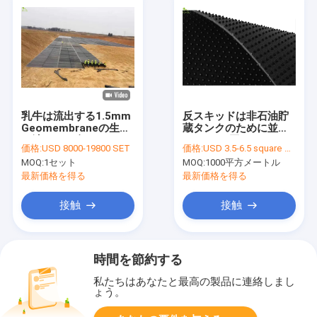
乳牛は流出する1.5mm
反スキッドは非石油貯
Geomembraneの生地
蔵タンクのために並ぶ
の池はさみ金のHDPEの
3.0mmの厚さ
価格:
USD 8000-19800 SET
価格:
USD 3.5-6.5 square meters
反浸透を耕作する
Geomembraneを入れ
MOQ:
1セット
MOQ:
1000平方メートル
る
最新価格を得る
最新価格を得る
接触
接触
時間を節約する
私たちはあなたと最高の製品に連絡しまし
ょう。