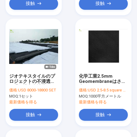
接触
接触
ジオテキスタイルのプ
化学工業2.5mm
ロジェクトの不浸透性
Geomembraneはさみ
の膜の地方自治体の下
金のコラム ポイント
価格:
USD 8000-18800 SET
価格:
USD 2.5-8.5 square meters
部組織の構造
50m/Roll
MOQ:
1セット
MOQ:
1000平方メートル
最新価格を得る
最新価格を得る
接触
接触