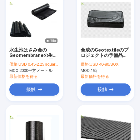
水生池はさみ金の
合成のGeotextileのプ
Geomembraneの生地
ロジェクトの予備品の
のHDPE 1.5mmの厚さ
Geomembrane KSの
価格:
USD 0.45-2.25 square meters
価格:
USD 40-80/BOX
の温度調整
熱い溶解の接着剤
MOQ:
2000平方メートル
MOQ:
1箱
最新価格を得る
最新価格を得る
接触
接触
家
プロダクト
私達について