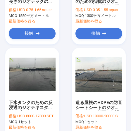
長さのジオテックの生
のための抵抗のジオテ
工場旅行
地のジオテキスタイル
ックの生地の擁壁に重
価格:
USD 0.75-1.65 square meters
価格:
USD 0.35-1.55 square meters
安定洪水の堤防カバー
点を置く
MOQ:
1550平方メートル
MOQ:
1300平方メートル
品質管理
最新価格を得る
最新価格を得る
私達に連絡しなさい
接触
接触
引用を要求しなさい
News
ジオテックの生地
防音シートの生地
下水タンクのための反
造る屋根のHDPEの防音
浸透のジオテキスタイ
シートシートのジオテ
複合ジオメンブレン
ルのプロジェクト
キスタイル斜面の保護
価格:
USD 8000-17800 SET
価格:
USD 10000-20000 SET
2.0mmのHDPEの防音
プロジェクト
不織布 ジオテキスタイルの生地
MOQ:
1セット
MOQ:
1セット
シートの池はさみ金
最新価格を得る
最新価格を得る