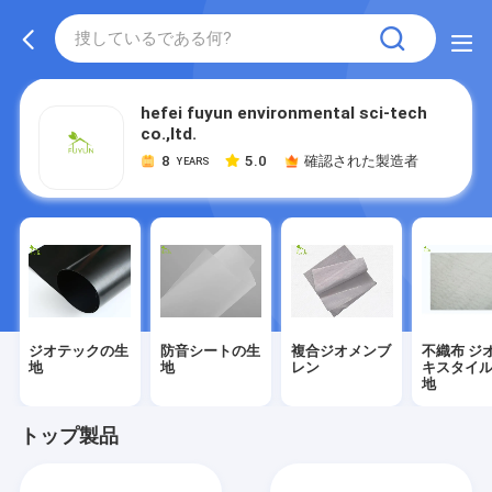
hefei fuyun environmental sci-tech
co.,ltd.
8
5.0
確認された製造者
YEARS
ジオテックの生
防音シートの生
複合ジオメンブ
不織布 ジ
地
地
レン
キスタイ
地
トップ製品