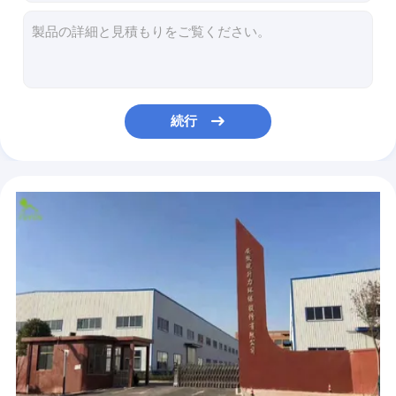
ハイウェーの構造のための腐食制御Geomatの三次元生地
鉄道の構造のためのポリエチレン15mmの腐食制御Geomatの細胞
道のためのHDPEの排水Geomat、草カバーはジオテックの雑草のマットを保護する
水保護のプロジェクトのためのEM4ペット15mm腐食制御Geomat
3D 420g/Sqmの腐食制御Geomatの川の堤防の土は排水を強化する
続行
私道のための450g/sqm Geomat緑化する景色ポリエチレンのGeoの生地の雑草のマットを
斜面緑化プラスチック10mm Geomatの擁壁の腐食制御
私道の砂利のためのマット3つの層はPP ジオテック GeoのEM5を補強する
ペット500g/Sqm Geomatクッション、植物のためのジオテックの雑草のマットは保護する
貯蔵所のプロジェクトのための熱気のHDPEの防音シートの溶接機7.5kg