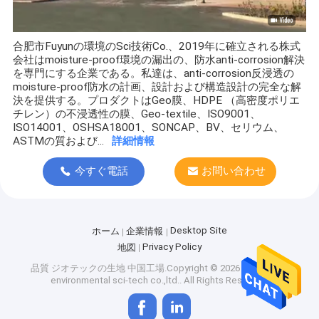
合肥市Fuyunの環境のSci技術Co.、2019年に確立される株式
会社はmoisture-proof環境の漏出の、防水anti-corrosion解決
を専門にする企業である。私達は、anti-corrosion反浸透の
moisture-proof防水の計画、設計および構造設計の完全な解
決を提供する。プロダクトはGeo膜、HDPE （高密度ポリエ
チレン）の不浸透性の膜、Geo-textile、ISO9001、
ISO14001、OSHSA18001、SONCAP、BV、セリウム、
ASTMの質および...
詳細情報
今すぐ電話
お問い合わせ
Desktop Site
ホーム
企業情報
Privacy Policy
地図
品質
ジオテックの生地
中国工場.Copyright © 2026 hefei fuyun
environmental sci-tech co.,ltd.. All Rights Reserved.