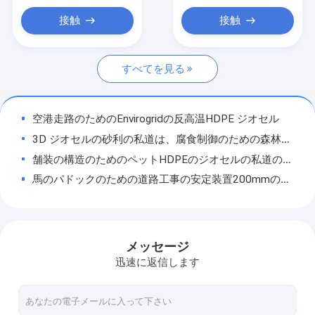
グラスファイバージオグリッド
接触
接触
腐食制御Geomat
すべてを見る
Hdpe ジオセル
排水ジオコンポジット
空港走路のためのEnvirogridの反高温HDPE ジオセル
ジオシンセティックの粘土はさみ金
3D ジオセルの砂利の私道は、腐食制御のための森林ジオセルsを風化させた
舗装の構造のためのペットHDPEのジオセルの私道のマット100mmの高さ
Hdpeの防音シートの溶接機
馬のパドックのための道路工事の安定装置200mmの高さジオセルsに砂利を敷きなさい
コンベヤーのローラーの製造業機械
砂漠の沼地のためのプラスチック再使用可能なHDPEのジオセルの土安定
ASTM細胞拘束の腐食制御を補強する反酸のジオセルの地面の格子
ジオテキスタイルのプロジェクト
防波堤のプロジェクトのための黒い150mmの高さのHDPEのジオセルの腐食制御
メッセージ
信号の電子ケーブル
山腹BVの水のための標準的な反腐食のジオテックの雑草のマットは保護する
迅速に返信します
18mmの腐食制御Geomat
プラスチック20mmの腐食制御Geomat Geoの細胞の草の保護プロジェクト