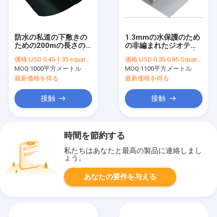
防水の私道の下敷きの
1.3mmの水保護のため
ための200mの長さの
の非編まれたジオテキ
エヴァ防音シートの生
スタイルフィルター生
価格:
USD 0.45-1.35 square meters
価格:
USD 0.35-0.85 Square Meter
地
地の膜
MOQ:
1000平方メートル
MOQ:
1100平方メートル
最新価格を得る
最新価格を得る
接触
接触
時間を節約する
私たちはあなたと最高の製品に連絡しまし
ょう。
あなたの要件を与える