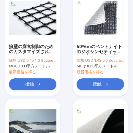
擁壁の腐食制御のため
50*6mのベントナイト
のカスタマイズされた
のジオシンセティック
30-150KN Geogridの
の粘土はさみ金は汚水
価格:
USD 0.45-1.0 Square Meter
価格:
USD 1.43-5.0 Square Meter
生地
処理プラントのために
MOQ:
1000平方メートル
MOQ:
1660平方メートル
一面をおおう
最新価格を得る
最新価格を得る
接触
接触