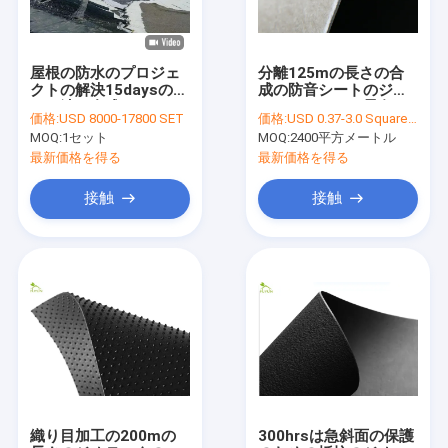
屋根の防水のプロジェ
分離125mの長さの合
クトの解決15daysのた
成の防音シートのジオ
めの池の合成のジオテ
テキスタイルの景色の
価格:
USD 8000-17800 SET
価格:
USD 0.37-3.0 Square Meter
キスタイルの後につく
生地を汚しなさい
MOQ:
1セット
MOQ:
2400平方メートル
こと
最新価格を得る
最新価格を得る
接触
接触
家
プロダクト
私達について
織り目加工の200mの
300hrsは急斜面の保護