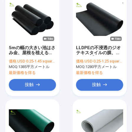
5mの幅の大きい池はさ
LLDPEの不浸透のジオ
み金、屋根を植えるた
テキスタイルの膜、ナ
めのエヴァのジオテキ
マコのプールのための
価格:
USD 0.25-1.45 square meters
価格:
USD 0.25-1.25 square meters
スタイルの排水の生地
黒い池はさみ金
MOQ:
1385平方メートル
MOQ:
1280平方メートル
最新価格を得る
最新価格を得る
接触
接触