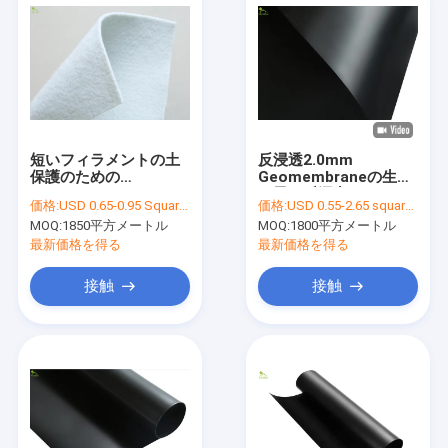
短いフィラメントの土
反浸透2.0mm
保護のための
Geomembraneの生地
Nonwoven Geotextile
の黒の反漏出
価格:
USD 0.65-0.95 Square Meter
価格:
USD 0.55-2.65 square meters
の生地250g
MOQ:
1850平方メートル
MOQ:
1800平方メートル
最新価格を得る
最新価格を得る
接触
接触
家
プロダクト
私達について