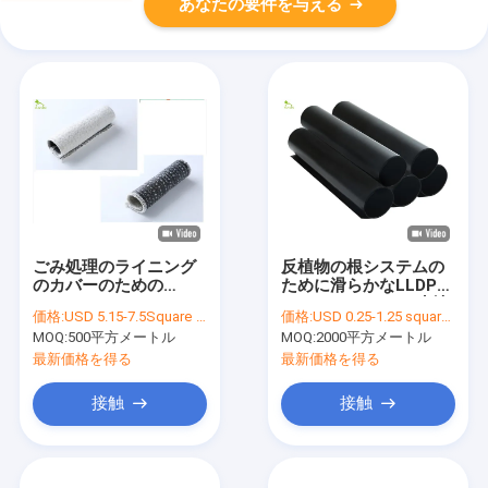
あなたの要件を与える
ごみ処理のライニング
反植物の根システムの
のカバーのための
ために滑らかなLLDPE
Geosyntheticのセメ
Geomembraneの生地
価格:
USD 5.15-7.5Square Meter
価格:
USD 0.25-1.25 square meters
ンタイト合成のマット
MOQ:
500平方メートル
MOQ:
2000平方メートル
最新価格を得る
最新価格を得る
接触
接触