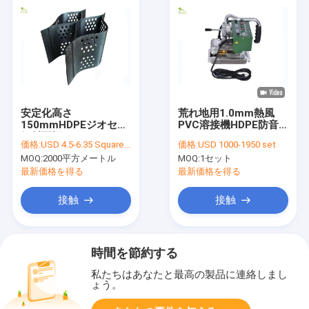
安定化高さ
荒れ地用1.0mm熱風
150mmHDPEジオセル
PVC溶接機HDPE防音
傾斜面幅600mm
シートライナー2100w
価格:
USD 4.5-6.35 Square Meter
価格:
USD 1000-1950 set
MOQ:
2000平方メートル
MOQ:
1セット
最新価格を得る
最新価格を得る
接触
接触
時間を節約する
私たちはあなたと最高の製品に連絡しまし
ょう。