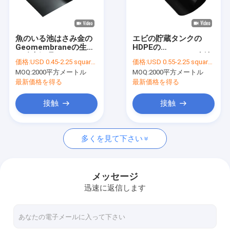
工場旅行
品質管理
魚のいる池はさみ金の
エビの貯蔵タンクの
Geomembraneの生地
HDPEの
私達に連絡しなさい
の酸素処理のHDPE
Geomembraneの生地
価格:
USD 0.45-2.25 square meters
価格:
USD 0.55-2.25 square meters
0.5mmの厚さ
1.0mmの厚さASTM
MOQ:
2000平方メートル
MOQ:
2000平方メートル
引用を要求しなさい
最新価格を得る
最新価格を得る
News
接触
接触
多くを見て下さい
ジオテックの生地
防音シートの生地
メッセージ
迅速に返信します
複合ジオメンブレン
不織布 ジオテキスタイルの生地