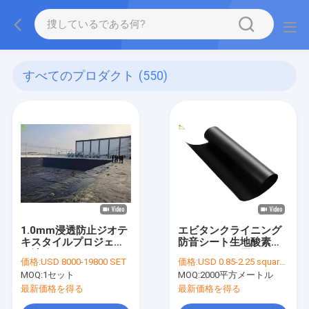
すべてのプロダクト
(550)
1.0mm浸透防止ジオテ
エビタンクライニング
キスタイルプロジェク
防音シート生地酸素化
ト池のライナーのため
HDPE0.7mm厚さ
価格:
USD 8000-19800 SET
価格:
USD 0.85-2.25 square meters
の高い不浸透性
MOQ:
1セット
MOQ:
2000平方メートル
最新価格を得る
最新価格を得る