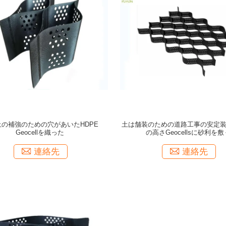
土の補強のための穴があいたHDPE
土は舗装のための道路工事の安定装置
Geocellを織った
の高さGeocellsに砂利を敷
連絡先
連絡先