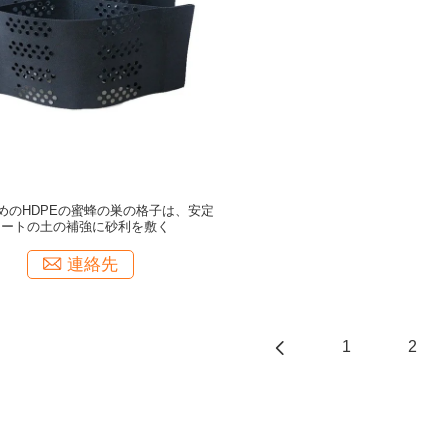
めのHDPEの蜜蜂の巣の格子は、安定
シートの土の補強に砂利を敷く
連絡先
1
2