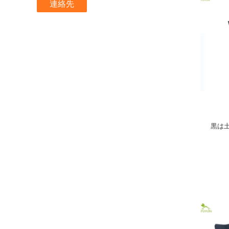
連絡先
黒は