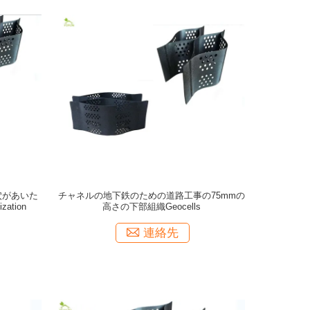
穴があいた
チャネルの地下鉄のための道路工事の75mmの
ation
高さの下部組織Geocells
連絡先