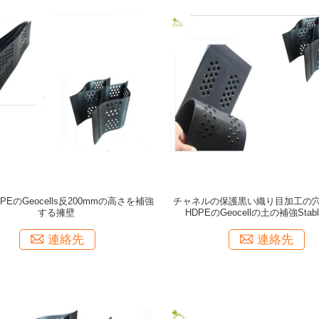
PEのGeocells反200mmの高さを補強
チャネルの保護黒い織り目加工の
する擁壁
HDPEのGeocellの土の補強Stabliz
連絡先
連絡先