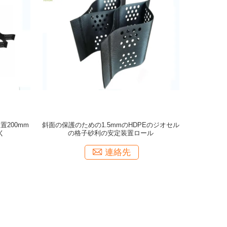
200mm
斜面の保護のための1.5mmのHDPEのジオセル
く
の格子砂利の安定装置ロール
連絡先