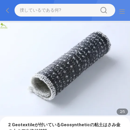
2
/
5
2 Geotextileが付いているGeosyntheticの粘土はさみ金