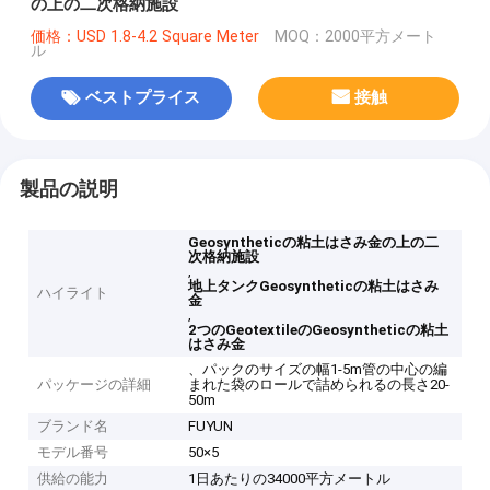
の上の二次格納施設
価格：USD 1.8-4.2 Square Meter
MOQ：2000平方メート
ル
ベストプライス
接触
製品の説明
Geosyntheticの粘土はさみ金の上の二
次格納施設
,
地上タンクGeosyntheticの粘土はさみ
ハイライト
金
,
2つのGeotextileのGeosyntheticの粘土
はさみ金
、パックのサイズの幅1-5m管の中心の編
パッケージの詳細
まれた袋のロールで詰められるの長さ20-
50m
ブランド名
FUYUN
モデル番号
50×5
供給の能力
1日あたりの34000平方メートル