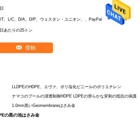
7日
T/T、L/C、D/A、D/P、ウェスタン・ユニオン、、PayPal
1日あたりの25トン
接触
LLDPEのHDPE、エヴァ、ポリ塩化ビニールのポリエチレン
ナマコのプールの浸透制御HDPE LDPEの滑らかな穿刺の抵抗の保護
1.0mm黒いGeomembraneはさみ金
DPEの黒の池はさみ金