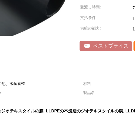
受渡し時間:
支払条件:
供給の能力:
ベストプライス
の池、水産養殖
材料:
る
製品名:
のジオテキスタイルの膜
LLDPEの不浸透のジオテキスタイルの膜
LL
,
,