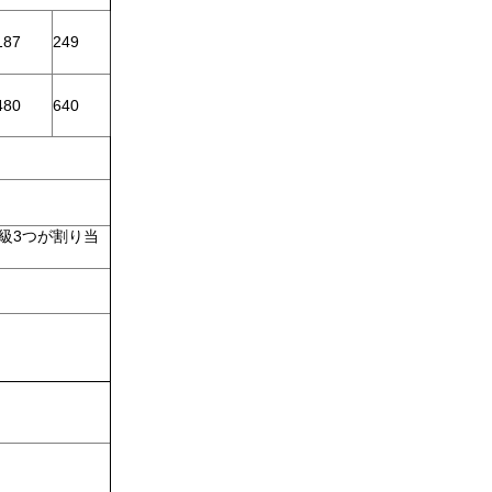
187
249
480
640
級3つが割り当