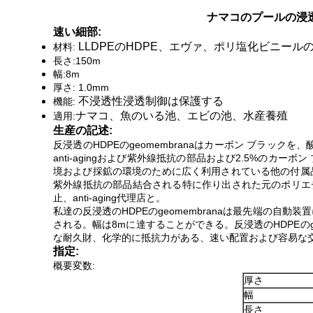
ナマコのプールの浸透制
速い細部:
LLDPEのHDPE、エヴァ、ポリ塩化ビニール
材料:
長さ:150m
幅:8m
厚さ: 1.0mm
不浸透性浸透制御は保護する
機能:
ナマコ、魚のいる池、エビの池、水産養殖
適用:
生産の記述:
反浸透のHDPEのgeomembranaはカーボン ブラッ
anti-agingおよび紫外線抵抗の部品および2.5%のカーボ
境および採鉱の環境のために広く利用されている他の付属品作
紫外線抵抗の部品結合される特に作り出された元のポリエ
止、anti-aging代理店と。
私達の反浸透のHDPEのgeomembranaは最先端の自
される。幅は8mに達することができる。反浸透のHDPEの
な耐久財、化学的に抵抗力がある、速い配置および容易な
指定:
概要変数:
厚さ
幅
長さ