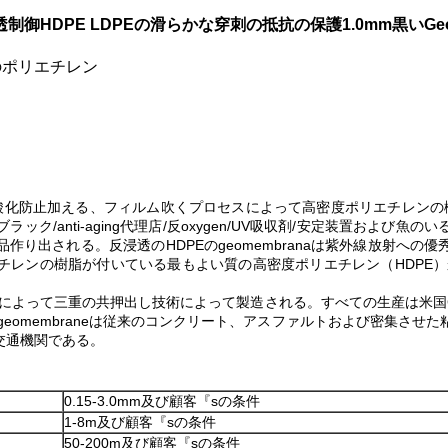
御HDPE LDPEの滑らかな穿刺の抵抗の保護1.0mm黒いGeo
のポリエチレン
クを、酸化防止加える、フィルム吹くプロセスによって高密度ポリエチレンの
ン ブラック/anti-aging代理店/反oxygen/UV吸収剤/安定装置
り出される。反浸透のHDPEのgeomembranaは紫外線放射へ
チレンの樹脂が付いている最もよい質の高密度ポリエチレン（HDPE）
動装置によって三重の共押出し技術によって製造される。すべての生産は米
geomembraneは従来のコンクリート、アスファルトおよび密集さ
交通機関である。
0.15-3.0mm及び顧客『sの条件
1-8m及び顧客『sの条件
50-200m及び顧客『sの条件