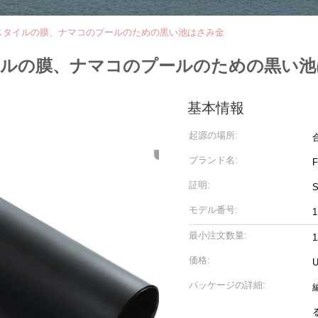
キスタイルの膜、ナマコのプールのための黒い池はさみ金
タイルの膜、ナマコのプールのための黒い
基本情報
起源の場所:
ブランド名:
証明:
S
モデル番号:
1
最小注文数量:
価格:
U
パッケージの詳細: