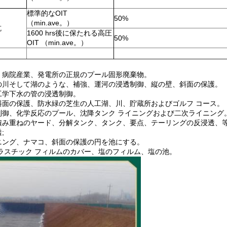
標準的なOIT
50%
（min.ave。）
抗
1600 hrs後に保たれる高圧
50%
OIT （min.ave。）
、病院産業、発電所の正規のプール固形廃棄物。
の川そして湖のような、補強、運河の浸透制御、縦の壁、斜面の保護。
工学下水の管の浸透制御。
斜面の保護、防水緑の芝生の人工湖、川、貯蔵所およびゴルフ コース。
制御、化学反応のプール、沈降タンク ライニングおよび二次ライニング
積み重ねのヤード、分解タンク、タンク、要点、テーリングの反浸透、等
;
ニング、ナマコ、斜面の保護の円を池にする。
プラスチック フィルムのカバー、塩のフィルム、塩の池。