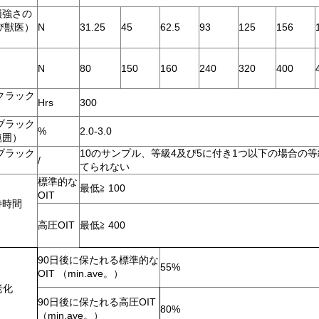
損強さの
及び獣医）
N
31.25
45
62.5
93
125
156
さ
N
80
150
160
240
320
400
クラック
Hrs
300
ブラック
%
2.0-3.0
範囲）
ブラック
10のサンプル、等級4及び5に付き1つ以下の場合の等
/
てられない
標準的な
最低
≧
100
OIT
待時間
高圧OIT
最低
≧
400
90日後に保たれる標準的な
55%
OIT （min.ave。）
老化
90日後に保たれる高圧OIT
80%
（min.ave。）