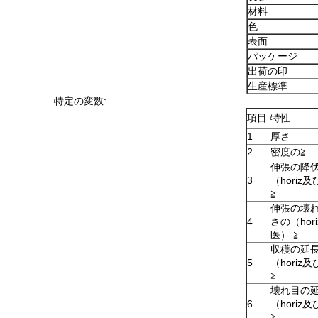
材料
色
表面
パッケージ
出荷の印
生産標準
特定の変数:
項目
特性
1
厚さ
2
密度の
≧
伸張の降
3
（horiz
≧
伸張の壊
4
さの（hor
医）
≧
収穫の延
5
（horiz
≧
壊れ目の
6
（horiz
≧