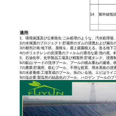
14
紫外線抵
適用
:
1、環境保護及び公衆衛生:ごみ処理のような、汚水処理場
2の水保護のプロジェクト:貯蔵所のダムの浸透および漏出
3の都市計画:地下鉄、屋根を、屋上庭園植える、造る地下
4のポリエチレンの反浸透のフィルムの適当な庭:池の底、
5、石油化学、化学製品工場及び精製所:貯蔵タンク、浸透
6の鉱山:ヤードの洗浄プール、プールの積み重ねの濾過、
7の農業:貯蔵所、飲むプール、不用な処置、用水系統の浸透
8の水産養殖:工場育成のプール、魚のいる池、エビはライ
9の塩企業:製塩所の結晶化のプール、ハロゲン プールの