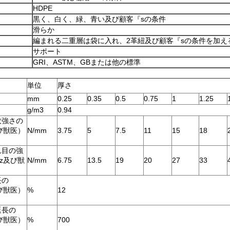
HDPE
黒く、白く、緑、青い及び顧客『sの条件
滑らか
編まれる二重層は袋に入れ、2革紐及び顧客『sの条件を加え
サポート
GRI、ASTM、GBまたは他の標準
単位
厚さ
mm
0.25
0.35
0.5
0.75
1
1.25
g/m3
0.94
伏強さの
及び獣医）
N/mm
3.75
5
7.5
11
15
18
れ目の強
iz及び獣
N/mm
6.75
13.5
19
20
27
33
長の
及び獣医）
%
12
延長の
及び獣医）
%
700