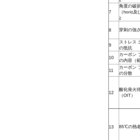
角度の破
7
（horiz
≧
穿刺の強
8
ストレス 
9
の抵抗
カーボン 
10
の内容（
カーボン 
11
の分散
酸化発火
12
（OIT）
85
℃
の熱
13